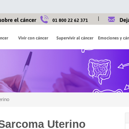
|
sobre el cáncer
Dej
01 800 22 62 371
áncer
Vivir con cáncer
Supervivir al cáncer
Emociones y cán
rino
 Sarcoma Uterino