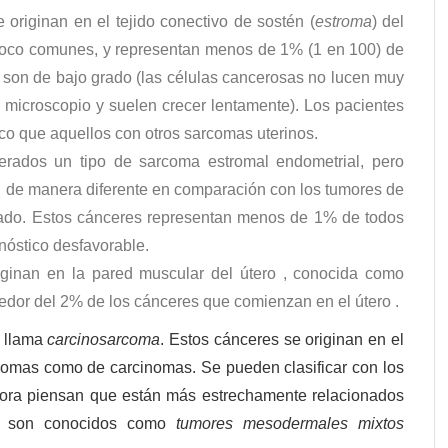
 originan en el tejido conectivo de sostén (
estroma
) del
oco comunes, y representan menos de 1% (1 en 100) de
s son de bajo grado (las células cancerosas no lucen muy
icroscopio y suelen crecer lentamente). Los pacientes
co que aquellos con otros sarcomas uterinos.
erados un tipo de sarcoma estromal endometrial, pero
n de manera diferente en comparación con los tumores de
rado. Estos cánceres representan menos de 1% de todos
nóstico desfavorable.
ginan en la pared muscular del útero , conocida como
edor del 2% de los cánceres que comienzan en el útero .
e llama
carcinosarcoma
. Estos cánceres se originan en el
rcomas como de carcinomas. Se pueden clasificar con los
ora piensan que están más estrechamente relacionados
én son conocidos como
tumores mesodermales mixtos