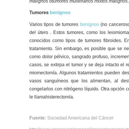
malignos
o
tumores müllerianos mixtos malignos
.
Tumores
benignos
Varios tipos de tumores
benignos
(no canceroso
del útero . Estos tumores, como los leiomiom
conocidos como tipos de tumores fibroides. E
tratamiento. Sin embargo, es posible que se ne
como dolor pélvico, sangrado profuso, increment
casos, se extirpa el tumor y se deja intacto el
miomectomía. Algunos tratamientos pueden des
vasos sanguíneos que los alimentan, al destr
congelarlos con nitrógeno líquido. Otra opción c
le llamahisterectomía.
Fuente:
Sociedad Americana del Cáncer