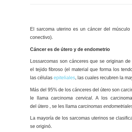
El sarcoma uterino es un cáncer del músculo y 
conectivo).
Cáncer es de útero y de endometrio
Los
sarcomas
son cánceres que se originan de t
el tejido fibroso (el material que forma los te
las células
epiteliales
, las cuales recubren la ma
Más del 95% de los cánceres del útero son carci
le llama
carcinoma cervical
. A los carcinom
del útero , se les llama
carcinomas endometriale
La mayoría de los sarcomas uterinos se clasifica
se originó.