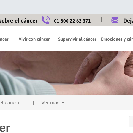
|
sobre el cáncer
Dej
01 800 22 62 371
áncer
Vivir con cáncer
Supervivir al cáncer
Emociones y cán
l cáncer...
| Ver más
er